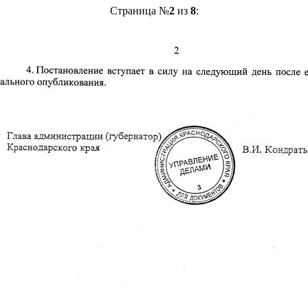
Страница №
2
из
8
: