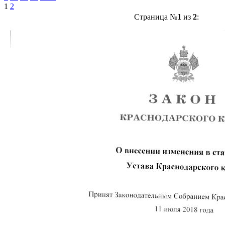
1
2
Страница №
1
из
2
: