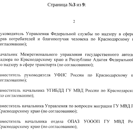
Страница №
3
из
9
: