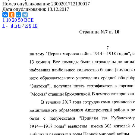
Номер опубликования:
2300201712130017
Дата опубликования:
13.12.2017
1
10
20
50
ВСЕ
1
...
4
5
6
7
8
9
10
Страница №
7
из
10
: