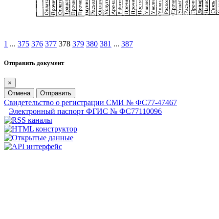
1
...
375
376
377
378
379
380
381
...
387
Отправить документ
×
Отмена
Отправить
Свидетельство о регистрации СМИ № ФС77-47467
Электронный паспорт ФГИС № ФС77110096