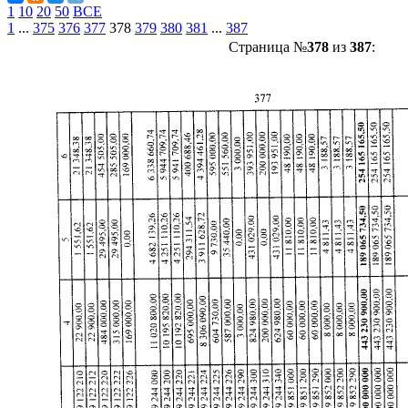
1
10
20
50
ВСЕ
1
...
375
376
377
378
379
380
381
...
387
Страница №
378
из
387
: