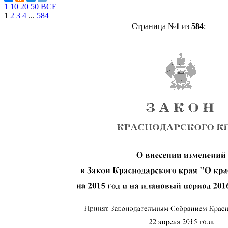
1
10
20
50
ВСЕ
1
2
3
4
...
584
Страница №
1
из
584
: