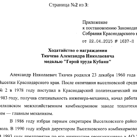
Страница №
2
из
3
: