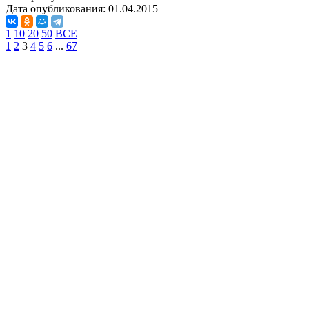
Дата опубликования:
01.04.2015
1
10
20
50
ВСЕ
1
2
3
4
5
6
...
67