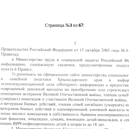
Страница №
3
из
67
: