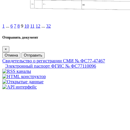
1
...
6
7
8
9
10
11
12
...
32
Отправить документ
×
Отмена
Отправить
Свидетельство о регистрации СМИ № ФС77-47467
Электронный паспорт ФГИС № ФС77110096