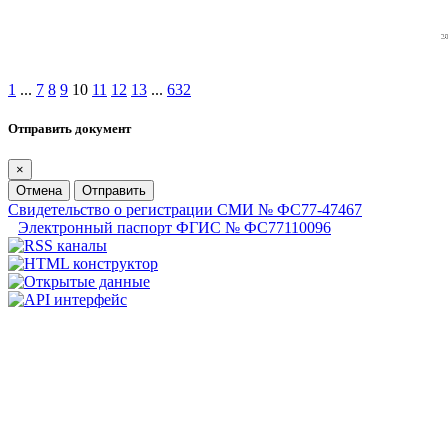
1
...
7
8
9
10
11
12
13
...
632
Отправить документ
×
Отмена
Отправить
Свидетельство о регистрации СМИ № ФС77-47467
Электронный паспорт ФГИС № ФС77110096