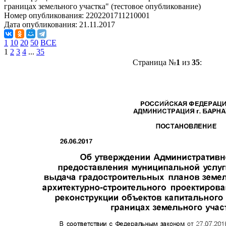
границах земельного участка" (тестовое опубликование)
Номер опубликования:
2202201711210001
Дата опубликования:
21.11.2017
1
10
20
50
ВСЕ
1
2
3
4
...
35
Страница №
1
из
35
: