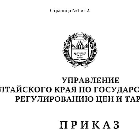
Страница №
1
из
2
: