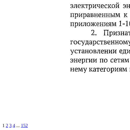
1
2
3
4
...
152