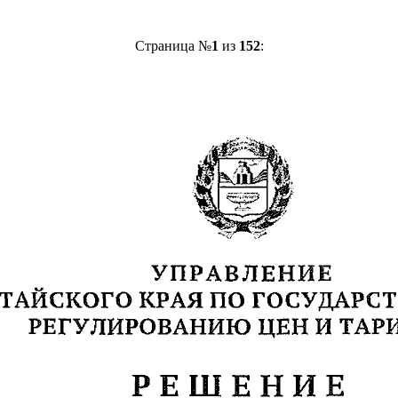
Страница №
1
из
152
: