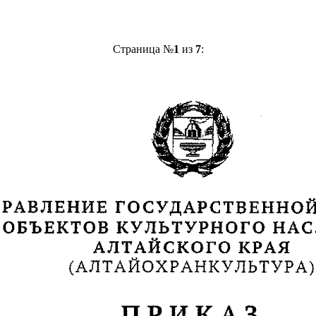
Страница №
1
из
7
: