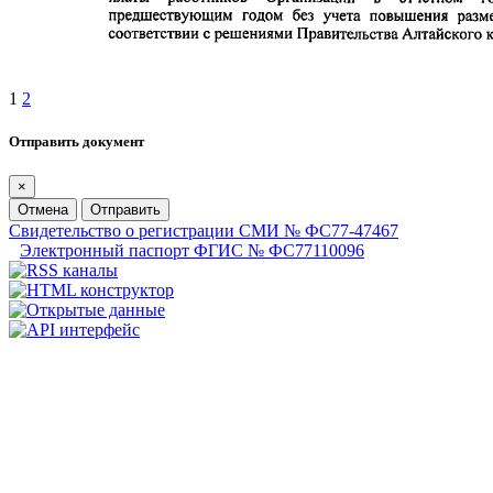
1
2
Отправить документ
×
Отмена
Отправить
Свидетельство о регистрации СМИ № ФС77-47467
Электронный паспорт ФГИС № ФС77110096