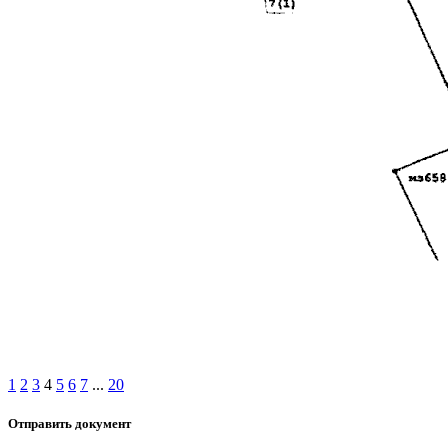
1
2
3
4
5
6
7
...
20
Отправить документ