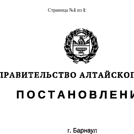
Страница №
1
из
1
: