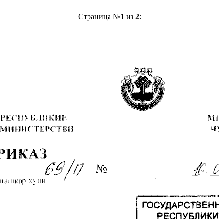
Страница №
1
из
2
: