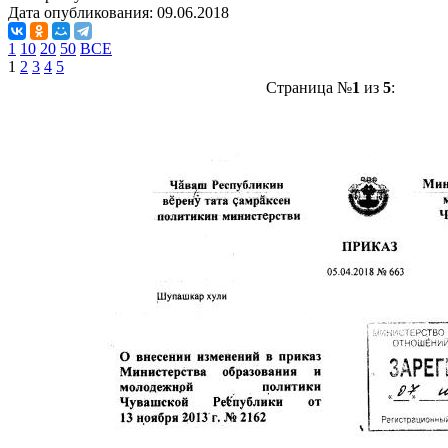
Дата опубликования:
09.06.2018
1
10
20
50
ВСЕ
1
2
3
4
5
Страница №
1
из
5
: