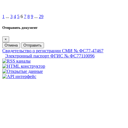
1
...
3
4
5
6
7
8
9
...
29
Отправить документ
×
Отмена
Отправить
Свидетельство о регистрации СМИ № ФС77-47467
Электронный паспорт ФГИС № ФС77110096