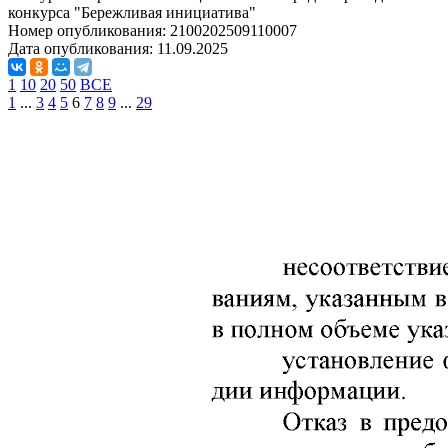
конкурса "Бережливая инициатива"
Номер опубликования:
2100202509110007
Дата опубликования:
11.09.2025
1
10
20
50
ВСЕ
1
...
3
4
5
6
7
8
9
...
29