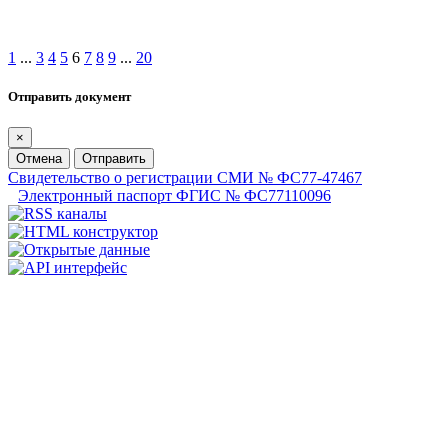
1
...
3
4
5
6
7
8
9
...
20
Отправить документ
×
Отмена
Отправить
Свидетельство о регистрации СМИ № ФС77-47467
Электронный паспорт ФГИС № ФС77110096