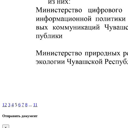
1
2
3
4
5
6
7
8
...
11
Отправить документ
×