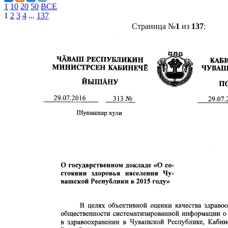
1
10
20
50
ВСЕ
1
2
3
4
...
137
Страница №
1
из
137
: