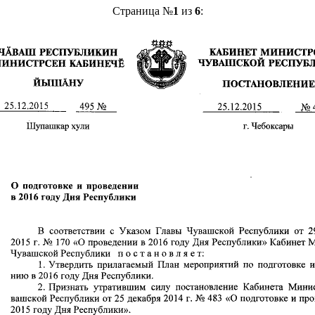
Страница №
1
из
6
: