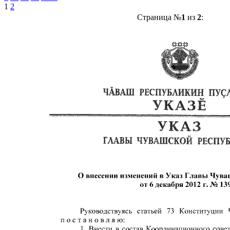
1
2
Страница №
1
из
2
: