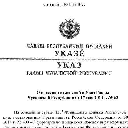
Страница №
1
из
167
: