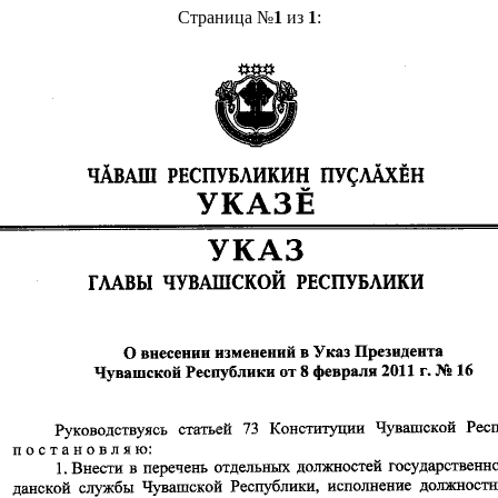
Страница №
1
из
1
: