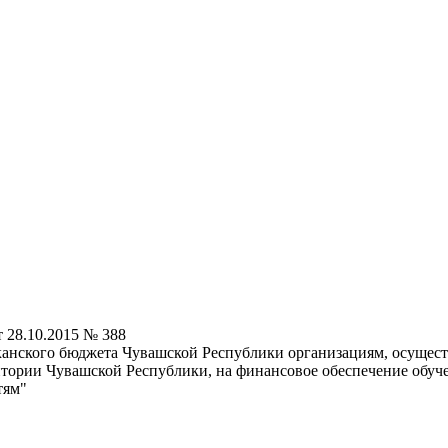
 28.10.2015 № 388
канского бюджета Чувашской Республики организациям, осущес
итории Чувашской Республики, на финансовое обеспечение обуч
тям"