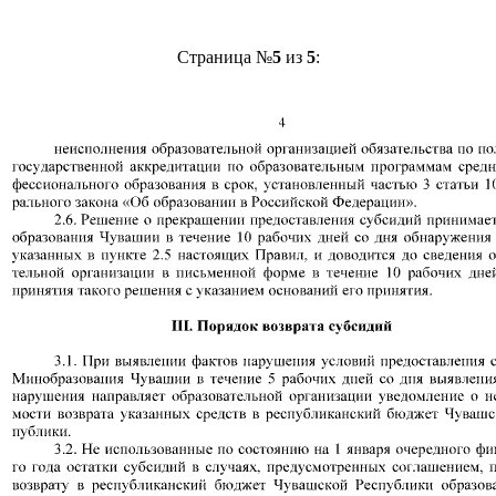
Страница №
5
из
5
: