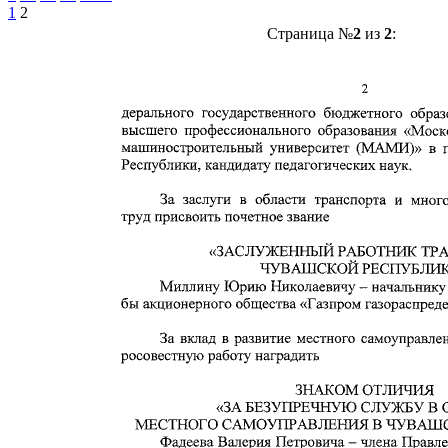
1
2
Страница №
2
из
2
: