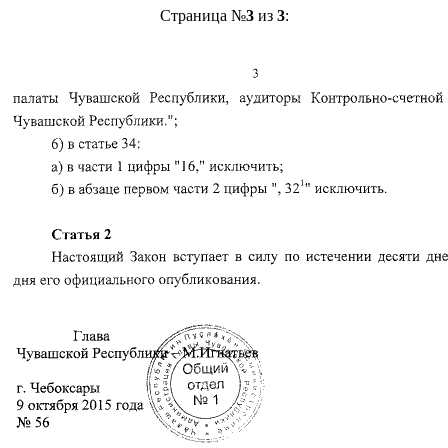
Страница №
3
из
3
: