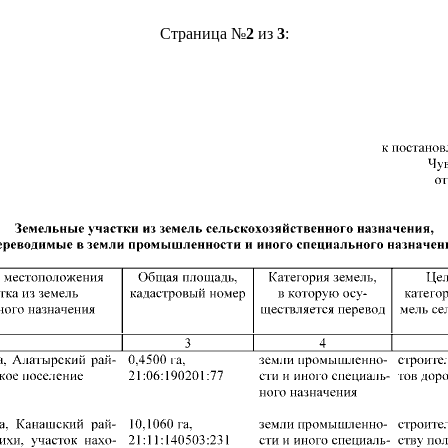
Страница №
2
из
3
: