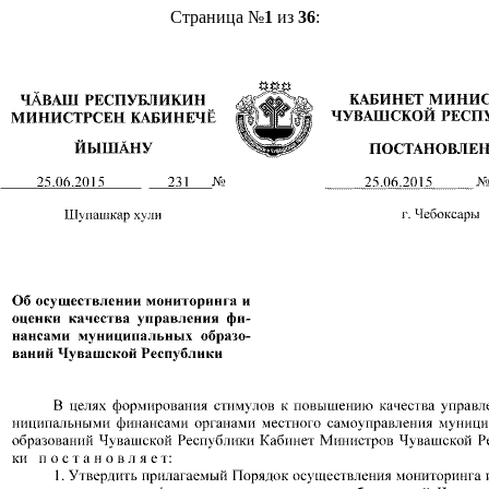
Страница №
1
из
36
: