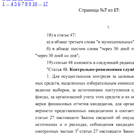
1
...
4
5
6
7
8
9
10
...
17
Страница №
7
из
17
: