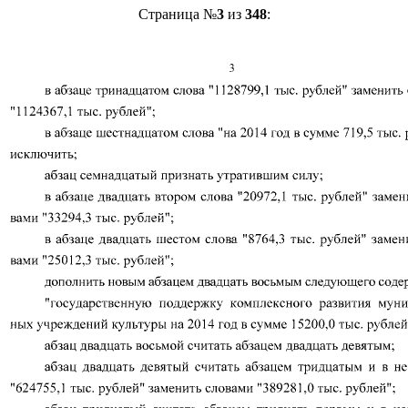
Страница №
3
из
348
: