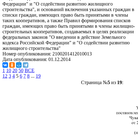
Федерации" и "О содействии развитию жилищного
строительства", и оснований включения указанных граждан в
списки граждан, имеющих право быть принятыми в члены
таких кооперативов, а также Правил формирования списков
граждан, имеющих право быть принятыми в члены жилищно-
строительных кооперативов, создаваемых в целях реализации
федеральных законов "О введении в действие Земельного
кодекса Российской Федерации" и "О содействии развитию
жилищного строительства"
Номер опубликования:
2100201412010013
Дата опубликования:
01.12.2014
1
10
20
50
ВСЕ
1
2
3
4
5
6
7
8
...
19
Страница №
5
из
19
: