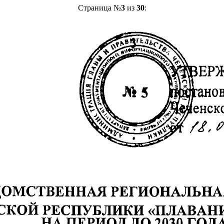
Страница №
3
из
30
: