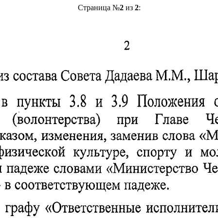
Страница №
2
из
2
: