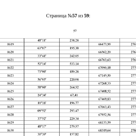
Страница №
57
из
59
: