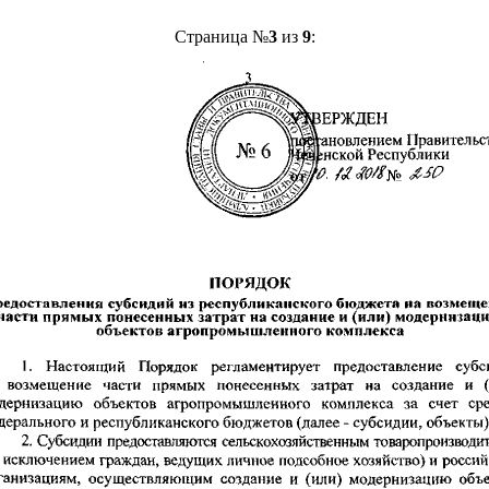
Страница №
3
из
9
: