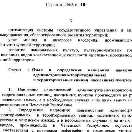
Страница №
3
из
10
: