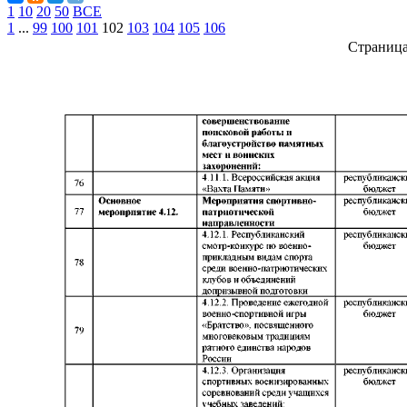
1
10
20
50
ВСЕ
1
...
99
100
101
102
103
104
105
106
Страниц