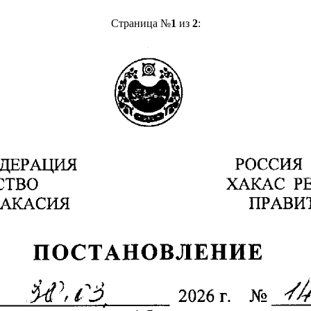
Страница №
1
из
2
: