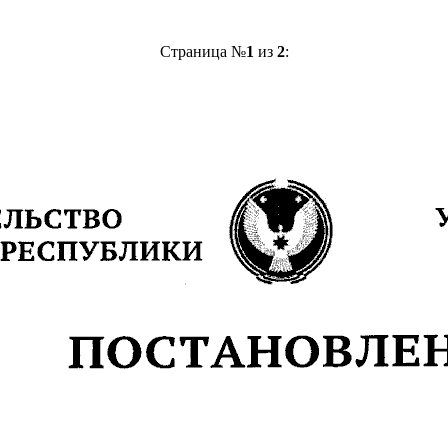
Страница №
1
из
2
: