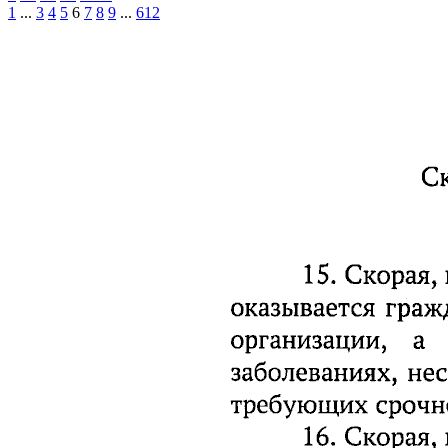
1
...
3
4
5
6
7
8
9
...
612