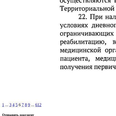
1
...
3
4
5
6
7
8
9
...
612
Отправить документ