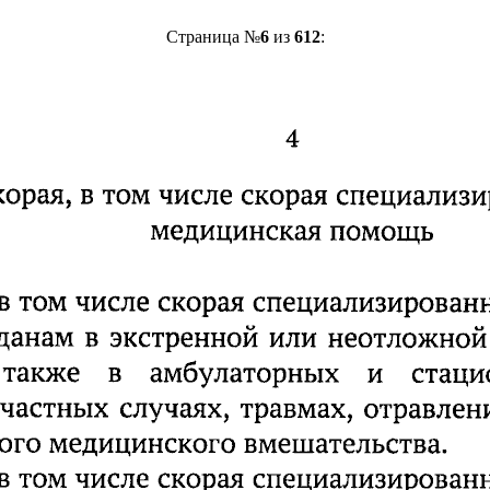
Страница №
6
из
612
: