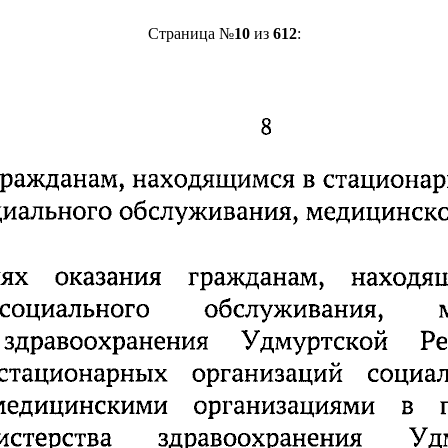
Страница №
10
из
612
: