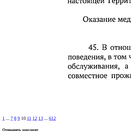
1
...
7
8
9
10
11
12
13
...
612
Отправить документ