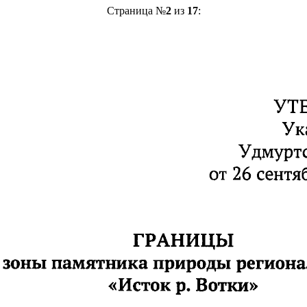
Страница №
2
из
17
: