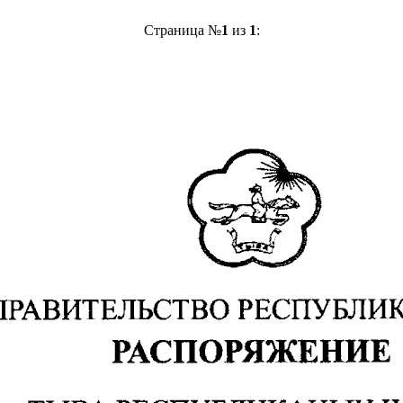
Страница №
1
из
1
: