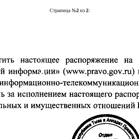
Страница №
2
из
2
: