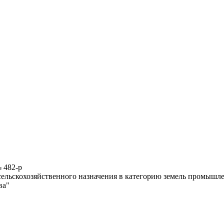
 482-р
ь сельскохозяйственного назначения в категорию земель промышл
ва"