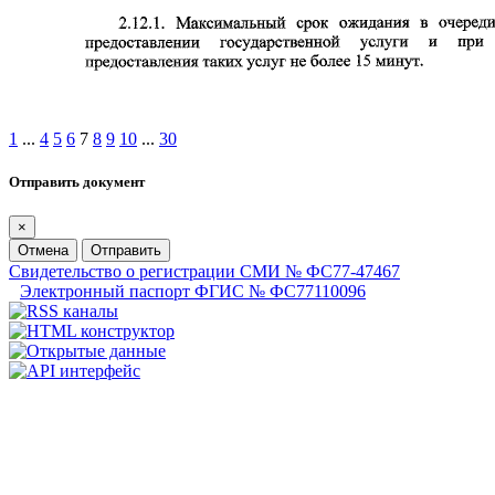
1
...
4
5
6
7
8
9
10
...
30
Отправить документ
×
Отмена
Отправить
Свидетельство о регистрации СМИ № ФС77-47467
Электронный паспорт ФГИС № ФС77110096