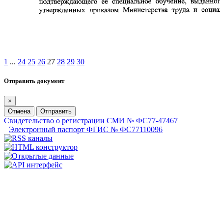
1
...
24
25
26
27
28
29
30
Отправить документ
×
Отмена
Отправить
Свидетельство о регистрации СМИ № ФС77-47467
Электронный паспорт ФГИС № ФС77110096